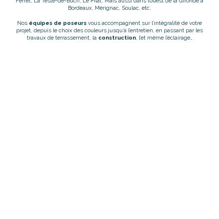
Ferret, La Teste-de-Buch, Le Pilat. Mais aussi dans l’ouest de la Gironde à
Bordeaux, Mérignac, Soulac, etc.
Nos
équipes de poseurs
vous accompagnent sur l’intégralité de votre
projet, depuis le choix des couleurs jusqu’à l’entretien, en passant par les
travaux de terrassement, la
construction
, l’et même l’éclairage…