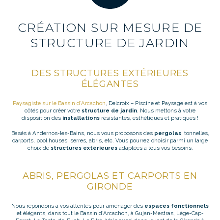
CRÉATION SUR MESURE DE
STRUCTURE DE JARDIN
DES STRUCTURES EXTÉRIEURES
ÉLÉGANTES
Paysagiste sur le Bassin d’Arcachon
, Delcroix – Piscine et Paysage est à vos
côtés pour créer votre
structure de jardin
. Nous mettons à votre
disposition des
installations
résistantes, esthétiques et pratiques !
Basés à Andernos-les-Bains, nous vous proposons des
pergolas
, tonnelles,
carports, pool houses, serres, abris, etc. Vous pourrez choisir parmi un large
choix de
structures extérieures
adaptées à tous vos besoins.
ABRIS, PERGOLAS ET CARPORTS EN
GIRONDE
Nous répondons à vos attentes pour aménager des
espaces fonctionnels
et élégants, dans tout le Bassin d’Arcachon, à Gujan-Mestras, Lège-Cap-