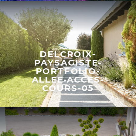
DELCROIX-
PAYSAGISTE-
PORTFOLIO-
ALLEE-ACCES-
COURS-05