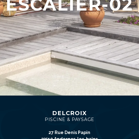
ESCALIER-02
DELCROIX
PISCINE & PAYSAGE
27 Rue Denis Papin
33510 Andernos-les-bains