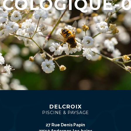
ECOLOGIQUE-0
DELCROIX
PISCINE & PAYSAGE
27 Rue Denis Papin
33510 Andernos-les-bains