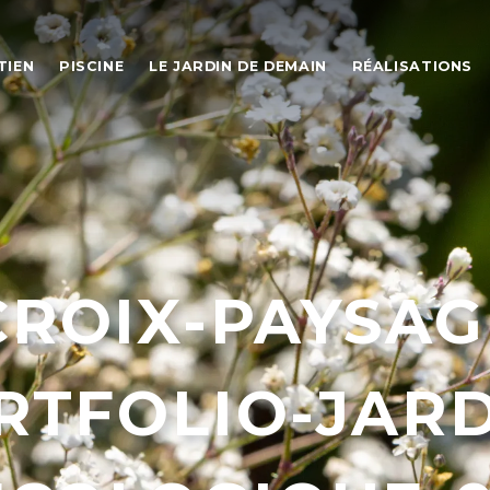
TIEN
PISCINE
LE JARDIN DE DEMAIN
RÉALISATIONS
ROIX-PAYSAG
RTFOLIO-JARD